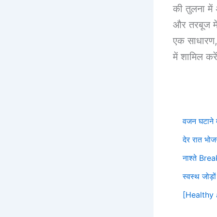
की तुलना मे
और तरबूज में
एक साधारण, 
में शामिल करे
वजन घटाने मे
देर रात भो
नाश्ते Brea
स्वस्थ जोड़
[Healthy ag