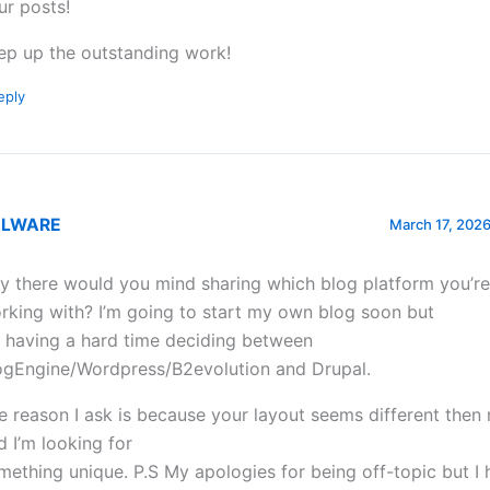
ur posts!
ep up the outstanding work!
eply
LWARE
March 17, 2026
y there would you mind sharing which blog platform you’re
rking with? I’m going to start my own blog soon but
m having a hard time deciding between
ogEngine/Wordpress/B2evolution and Drupal.
e reason I ask is because your layout seems different then
d I’m looking for
mething unique. P.S My apologies for being off-topic but I 