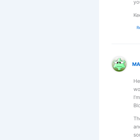
yo
Ke
R
MA
He
wo
I’
Bl
Th
an
so