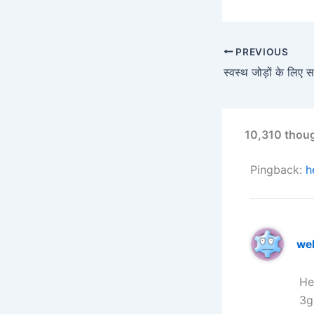
PREVIOUS
10,310 thoughts
Pingback:
h
we
He
3g