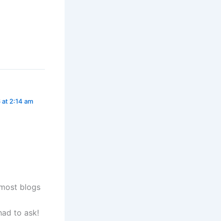
 at 2:14 am
 most blogs
had to ask!